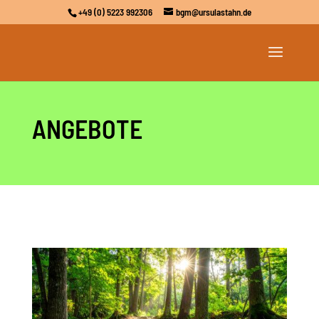
+49 (0) 5223 992306
bgm@ursulastahn.de
ANGEBOTE