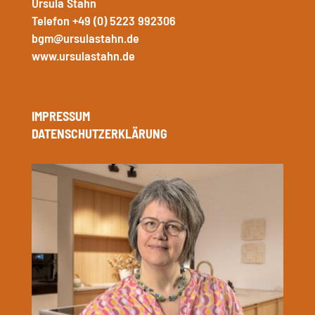
Ursula Stahn
Telefon +49 (0) 5223 992306
bgm@ursulastahn.de
www.ursulastahn.de
IMPRESSUM
DATENSCHUTZERKLÄRUNG